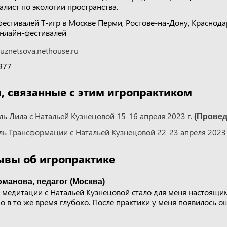
алист по экологии пространства.
фестивалей Т-игр в Москве Перми, Ростове-на-Дону, Краснода
онлайн-фестивалей
kuznetsova.nethouse.ru
977
 связанные с этим игропрактиком
ь Лила с Натальей Кузнецовой 15-16 апреля 2023 г.
(Провед
ь Трансформации с Натальей Кузнецовой 22-23 апреля 2023 
ывы об игропрактике
манова, педагог (Москва)
й медитации с Натальей Кузнецовой стало для меня настоящи
но в то же время глубоко. После практики у меня появилось