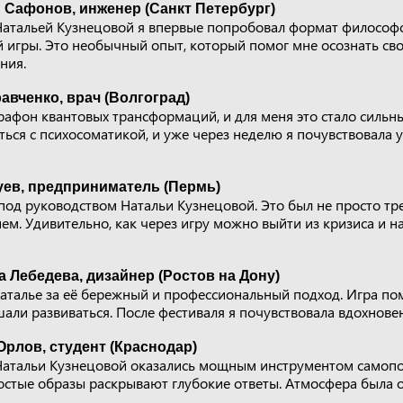
 Сафонов, инженер (Санкт Петербург)
 Натальей Кузнецовой я впервые попробовал формат философ
игры. Это необычный опыт, который помог мне осознать св
ния.
авченко, врач (Волгоград)
рафон квантовых трансформаций, и для меня это стало сильн
ться с психосоматикой, и уже через неделю я почувствовала 
уев, предприниматель (Пермь)
 под руководством Натальи Кузнецовой. Это был не просто тр
ем. Удивительно, как через игру можно выйти из кризиса и н
 Лебедева, дизайнер (Ростов на Дону)
аталье за её бережный и профессиональный подход. Игра пом
али развиваться. После фестиваля я почувствовала вдохновен
Орлов, студент (Краснодар)
атальи Кузнецовой оказались мощным инструментом самопо
остые образы раскрывают глубокие ответы. Атмосфера была 