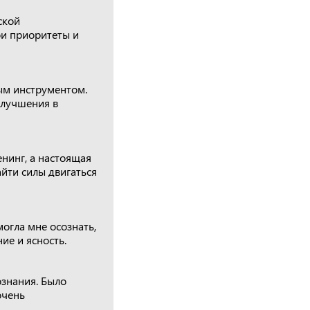
ской
ои приоритеты и
ым инструментом.
улучшения в
енинг, а настоящая
айти силы двигаться
огла мне осознать,
ие и ясность.
знания. Было
очень