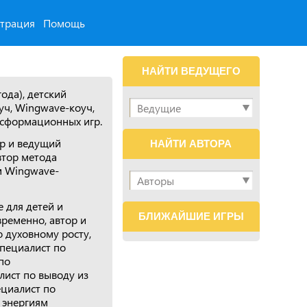
страция
Помощь
НАЙТИ ВЕДУЩЕГО
года), детский
оуч, Wingwave-коуч,
нсформационных игр.
ор и ведущий
НАЙТИ АВТОРА
втор метода
м Wingwave-
 для детей и
БЛИЖАЙШИЕ ИГРЫ
временно, автор и
 духовному росту,
специалист по
по
лист по выводу из
ециалист по
 энергиям