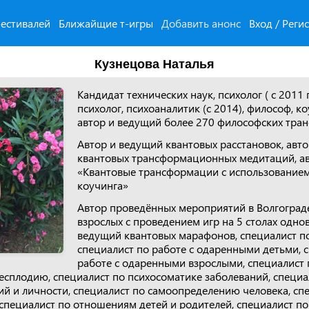
естивалей
Ближайщие т-игры
Добавить анонс
Вход / Реги
Кузнецова Наталья
Кандидат технических наук, психолог ( с 2011 
психолог, психоаналитик (с 2014), философ, к
автор и ведущий более 270 философских тра
Автор и ведущий квантовых расстановок, авт
квантовых трансформационных медитаций, а
«Квантовые трансформации с использование
коучинга»
Автор проведённых мероприятий в Волгограде
взрослых с проведением игр на 5 столах одно
ведущий квантовых марафонов, специалист по
специалист по работе с одаренными детьми, 
работе с одаренными взрослыми, специалист 
есплодию, специалист по психосоматике заболеваний, специа
ий и личности, специалист по самоопределению человека, сп
 специалист по отношениям детей и родителей, специалист по