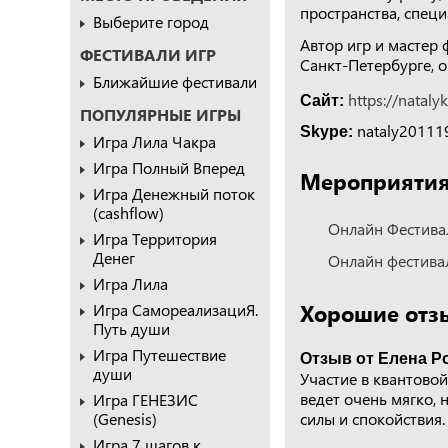
пространства, специ
Выберите город
Автор игр и мастер 
ФЕСТИВАЛИ ИГР
Санкт-Петербурге, 
Ближайшие фестивали
https://nataly
Сайт:
ПОПУЛЯРНЫЕ ИГРЫ
nataly20111
Skype:
Игра Лила Чакра
Игра Полный Вперед
Мероприятия,
Игра Денежный поток
(cashflow)
Онлайн Фестивал
Игра Территория
Денег
Онлайн фестивал
Игра Лила
Хорошие отз
Игра СамореализациЯ.
Путь души
Игра Путешествие
Отзыв от Елена Ро
души
Участие в квантово
ведет очень мягко, 
Игра ГЕНЕЗИС
(Genesis)
силы и спокойствия.
Игра 7 шагов к