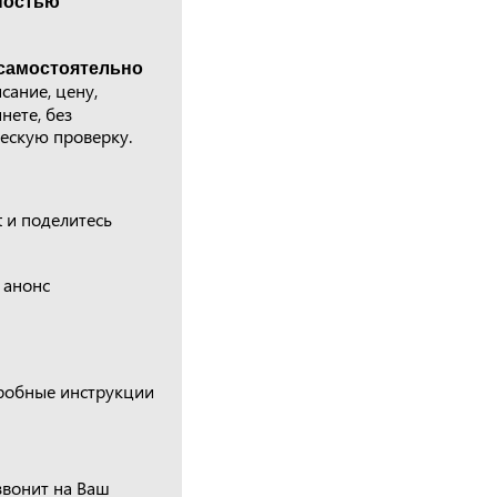
ностью
 самостоятельно
сание, цену,
нете, без
ескую проверку.
t и поделитесь
— анонс
дробные инструкции
звонит на Ваш