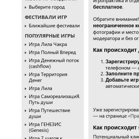
игропрактика и отд
Выберите город
.
бесплатное
ФЕСТИВАЛИ ИГР
Обратите внимание!
Ближайшие фестивали
неограниченное к
фотографии и место
ПОПУЛЯРНЫЕ ИГРЫ
модератора и без о
Игра Лила Чакра
Как происходит 
Игра Полный Вперед
Игра Денежный поток
Зарегистрир
(cashflow)
телефоном — а
Игра Территория
Заполните п
Денег
Добавьте игр
автоматически 
Игра Лила
Игра СамореализациЯ.
Путь души
Уже зарегистрирова
Игра Путешествие
— на странице
«Пра
души
Игра ГЕНЕЗИС
Как происходит
(Genesis)
Потенциальный клие
Игра 7 шагов к