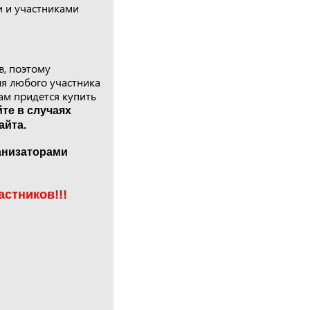
и и участниками
в, поэтому
ля любого участника
ам придется купить
те в случаях
айта.
анизаторами
стников!!!