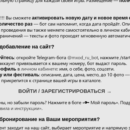
ельную страницу для каждой своей игры. Размещение —
пол
!!! Вы сможете
активировать новую дату и новое время
— бот сам напомнит, когда дата пройдёт. Опи
оличество раз
 проведения вы также меняете самостоятельно в личном каби
граничений — тексты и фото проходят мгновенную автоматич
добавление на сайт?
: откройте Telegram-бота
@mxod_ru_bot
, нажмите /star
уйтесь
ккаунт привязывается к вашему номеру, бот выдаст пароль.
в
личном кабинете
: имя, о себе, фото, соцсети.
рофиль
: описание, дата, цена, место, до 10 фото 
у или фестиваль
прикрепится к странице вашей игры в каталоге.
ВОЙТИ / ЗАРЕГИСТРИРОВАТЬСЯ →
ны, но забыли пароль? Нажмите в боте «🔑 Мой пароль». По
вила и инструкции»
.
 бронирование на Ваши мероприятия?
нт заходит на наш сайт, выбирает мероприятие и напрямую 