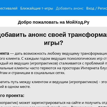
естивалей
Ближайщие т-игры
Добавить анонс
Вход / Реги
Добро пожаловать на МойХод.Ру
добавить анонс своей трансформ
игры?
— дать возможность любому ведущему трансформацио
оекта
го клиента. С каждым годом ведущих психологических игр ст
ждый из ведущих (игропрактиков) сталкивается с проблемой 
иальные клиенты часто теряются на просторах Интернета блу
там и страницам в социальных сетях.
атить путь между клиентом и ведущим (игропрактиком) - это
й в одном месте.
го проекта:
опрактик) может зарегистрироваться на сайте и получить о