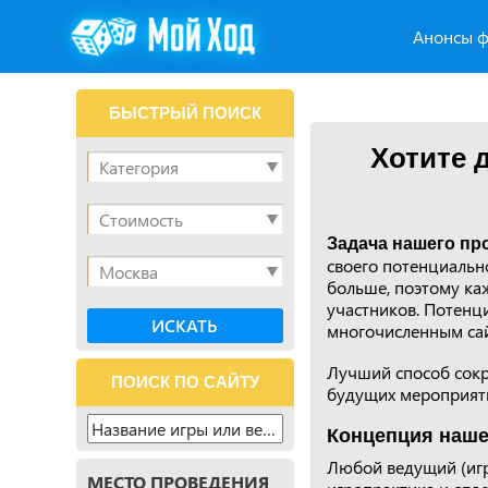
Анонсы ф
БЫСТРЫЙ ПОИСК
Хотите 
Задача нашего пр
своего потенциально
больше, поэтому ка
участников. Потенц
многочисленным сай
Лучший способ сокр
ПОИСК ПО САЙТУ
будущих мероприяти
Концепция наше
Любой ведущий (игр
МЕСТО ПРОВЕДЕНИЯ