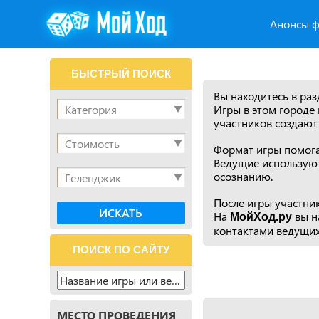
Анонсы ф
БЫСТРЫЙ ПОИСК
Вы находитесь в ра
Игры в этом городе 
участников создают
Формат игры помогае
Ведущие используют
осознанию.
После игры участни
На
вы н
МойХод.ру
контактами ведущих
ПОИСК ПО САЙТУ
МЕСТО ПРОВЕДЕНИЯ