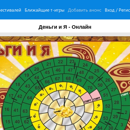
естивалей
Ближайщие т-игры
Добавить анонс
Вход / Реги
Деньги и Я - Онлайн