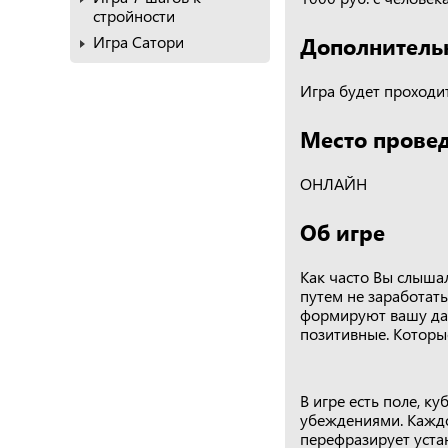
стройности
Дополнитель
Игра Сатори
Игра будет проходит
Место прове
ОНЛАЙН
Об игре
Как часто Вы слышал
путем не заработать
формируют вашу дал
позитивные. Которы
В игре есть поле, к
убеждениями. Каждом
перефразирует устан