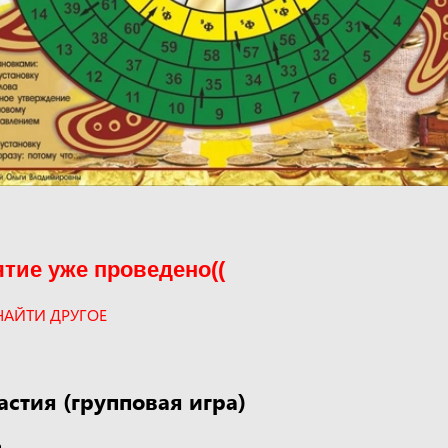
тие уже проведено((
НАЙТИ ДРУГОЕ
астия (групповая игра)
а