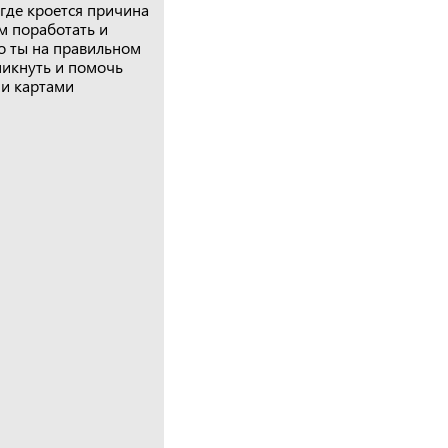
 где кроется причина
м поработать и
то ты на правильном
вникнуть и помочь
ми картами