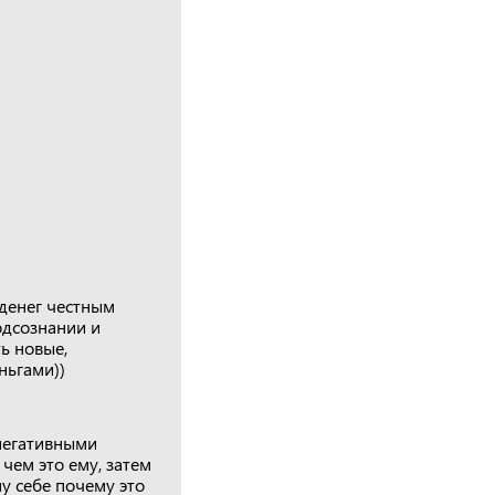
 денег честным
одсознании и
ь новые,
ньгами))
 негативными
чем это ему, затем
у себе почему это