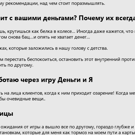
ему рекомендации, над чем стоит поразмышлять.
ит с вашими деньгами? Почему их всегда
ь, крутишься как белка в колесе… Иногда даже кажется, что 
том снова бац…и опять не хватает денег…
вках, которые заложились в нашу голову с детства.
м перестать беспокоиться, остановить этот внутренний прот
ить по другому.
ботаю через игру Деньги и Я
ь на лица клиентов, когда к ним приходит озарение! Когда м
 бы очевидные вещи..
ницы
ожидания от игры а вышло все по другому, гораздо глубже и 
ановкам, которые для меня как тормоз на моем пути а карты 