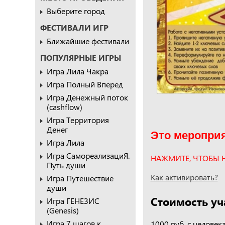
Выберите город
ФЕСТИВАЛИ ИГР
Ближайшие фестивали
ПОПУЛЯРНЫЕ ИГРЫ
Игра Лила Чакра
Игра Полный Вперед
Игра Денежный поток
(cashflow)
Игра Территория
Денег
Это мероприя
Игра Лила
Игра СамореализациЯ.
НАЖМИТЕ, ЧТОБЫ 
Путь души
Как активировать?
Игра Путешествие
души
Стоимость уч
Игра ГЕНЕЗИС
(Genesis)
Игра 7 шагов к
1000 руб. с человек