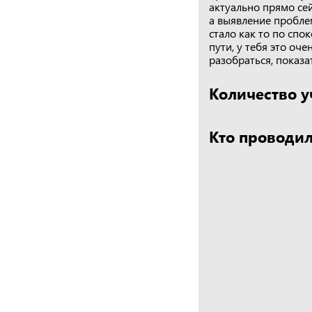
актуально прямо сей
а выявление пробле
стало как то по спо
пути, у тебя это оч
разобраться, показа
Количество у
Кто проводил