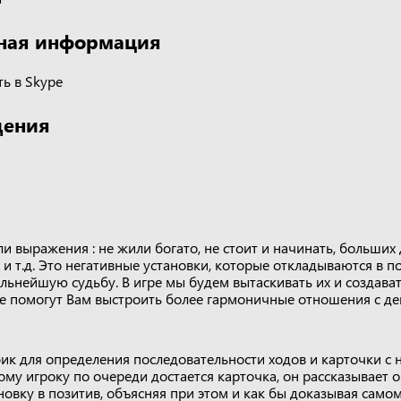
ная информация
ь в Skype
дения
и выражения : не жили богато, не стоит и начинать, больших
 и т.д. Это негативные установки, которые откладываются в п
ьнейшую судьбу. В игре мы будем вытаскивать их и создават
е помогут Вам выстроить более гармоничные отношения с де
убик для определения последовательности ходов и карточки с
у игроку по очереди достается карточка, он рассказывает о 
овку в позитив, объясняя при этом и как бы доказывая самом