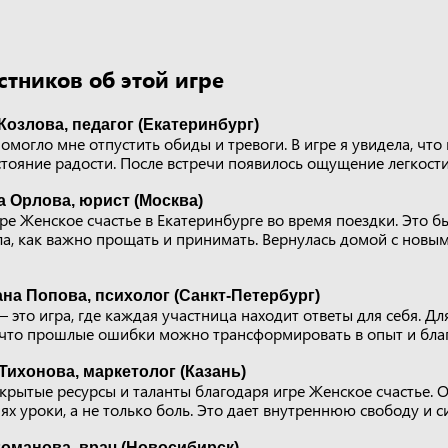
тников об этой игре
Козлова, педагог (Екатеринбург)
омогло мне отпустить обиды и тревоги. В игре я увидела, что
стояние радости. После встречи появилось ощущение легкост
 Орлова, юрист (Москва)
гре Женское счастье в Екатеринбурге во время поездки. Это 
ла, как важно прощать и принимать. Вернулась домой с новым
на Попова, психолог (Санкт-Петербург)
 это игра, где каждая участница находит ответы для себя. Д
 что прошлые ошибки можно трансформировать в опыт и благ
Тихонова, маркетолог (Казань)
скрытые ресурсы и таланты благодаря игре Женское счастье. 
ях уроки, а не только боль. Это дает внутреннюю свободу и си
оманова, врач (Новосибирск)