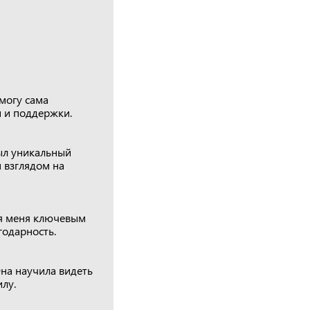
 могу сама
и и поддержки.
был уникальный
 взглядом на
ля меня ключевым
одарность.
Она научила видеть
лу.