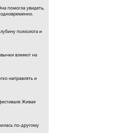
на помогла увидеть,
 одновременно.
глубину психолога и
ривычки влияют на
гко направлять и
 фестивале Живая
чилась по-другому