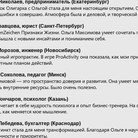
Николаев, предприниматель (Екатеринбург)
к Олигарха с Ольгой стала для меня настоящим открытием. О
шибки я совершаю. Атмосфера была и деловой, и творческой
равцова, юрист (Санкт-Петербург)
enZeichen Признаки Жизни. Ольга Максимова умеет сочетать 
 Вышла с новыми инсайтами и пониманием себя.
Морозов, инженер (Новосибирск)
ый игропрактик. В игре ProActivity она показала, как мои п
етным планом действий.
Соколова, педагог (Минск)
имовой — это пространство доверия и развития. Она умеет мя
ь внутренние ресурсы. Было очень полезно.
ончаров, психолог (Казань)
етает в себе мудрость психолога и опыт бизнес-тренера. На
, как меняется мое мышление.
ебедева, бухгалтер (Краснодар)
инкт стала для меня трансформацией. Благодаря Ольге я нау
нности и приоритеты.