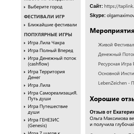
https://taplin
Выберите город
Сайт:
olgamaximov
Skype:
ФЕСТИВАЛИ ИГР
Ближайшие фестивали
Мероприятия,
ПОПУЛЯРНЫЕ ИГРЫ
Игра Лила Чакра
Живой Фестиваль
Игра Полный Вперед
Денежный Поток
Игра Денежный поток
(cashflow)
Ресурсная Игра 
Игра Территория
Основной Инсти
Денег
LebenZeichen -
Игра Лила
Игра СамореализациЯ.
Хорошие отз
Путь души
Игра Путешествие
души
Отзыв от Екатерин
Ольга Максимова ве
Игра ГЕНЕЗИС
и получила глубоча
(Genesis)
Игра 7 шагов к