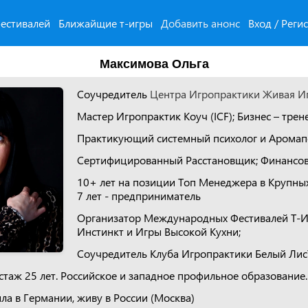
естивалей
Ближайщие т-игры
Добавить анонс
Вход / Реги
Максимова Ольга
Соучредитель
Центра Игропрактики Живая И
Мастер Игропрактик Коуч (ICF); Бизнес – трен
Практикующий системный психолог и Аромапси
Сертифицированный Расстановщик; Финансов
10+ лет на позиции Топ Менеджера в Крупны
7 лет - предприниматель
Организатор Международных Фестивалей Т-И
Инстинкт и Игры Высокой Кухни;
Соучредитель Клуба Игропрактики Белый Лис
таж 25 лет. Российское и западное профильное образование.
ла в Германии, живу в России (Москва)