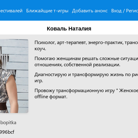
естивалей
Ближайщие т-игры
Добавить анонс
Вход / Реги
Коваль Наталия
Психолог, арт-терапевт, энерго-практик, тр
коуч.
Помогаю женщинам решать сложные ситуации
отношениях, собственной реализации.
Диагностирую и трансформирую жизнь по рис
игр.
Провожу трансформационную игру " Женское С
offline формат.
ubopitka
b996bcf