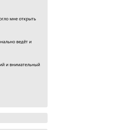
огло мне открыть
онально ведёт и
кий и внимательный