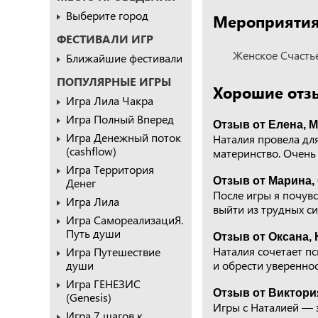
Выберите город
Мероприятия,
ФЕСТИВАЛИ ИГР
Женское Счасть
Ближайшие фестивали
ПОПУЛЯРНЫЕ ИГРЫ
Хорошие отз
Игра Лила Чакра
Игра Полный Вперед
Отзыв от Елена, 
Игра Денежный поток
Наталия провела для
(cashflow)
материнство. Очень 
Игра Территория
Отзыв от Марина,
Денег
После игры я почувс
Игра Лила
выйти из трудных си
Игра СамореализациЯ.
Путь души
Отзыв от Оксана, 
Наталия сочетает пс
Игра Путешествие
души
и обрести увереннос
Игра ГЕНЕЗИС
Отзыв от Виктори
(Genesis)
Игры с Наталией — 
Игра 7 шагов к