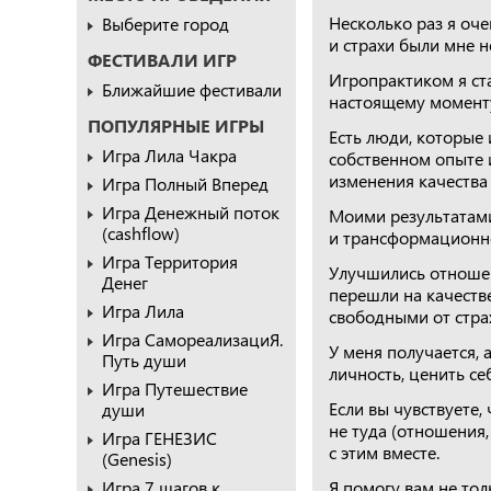
Несколько раз я оче
Выберите город
и страхи были мне н
ФЕСТИВАЛИ ИГР
Игропрактиком я ста
Ближайшие фестивали
настоящему моменту
ПОПУЛЯРНЫЕ ИГРЫ
Есть люди, которые 
Игра Лила Чакра
собственном опыте 
изменения качества
Игра Полный Вперед
Игра Денежный поток
Моими результатами
(cashflow)
и трансформационн
Игра Территория
Улучшились отношен
Денег
перешли на качеств
Игра Лила
свободными от стра
Игра СамореализациЯ.
У меня получается, 
Путь души
личность, ценить се
Игра Путешествие
Если вы чувствуете,
души
не туда (отношения,
Игра ГЕНЕЗИС
с этим вместе.
(Genesis)
Игра 7 шагов к
Я помогу вам не то