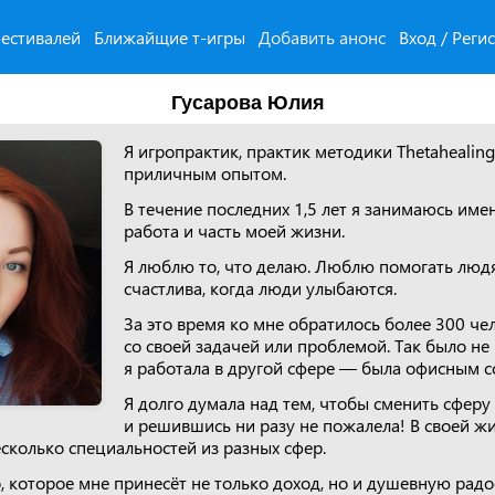
естивалей
Ближайщие т-игры
Добавить анонс
Вход / Реги
Гусарова Юлия
Я игропрактик, практик методики Thetahealing
приличным опытом.
В течение последних 1,5 лет я занимаюсь име
работа и часть моей жизни.
Я люблю то, что делаю. Люблю помогать люд
счастлива, когда люди улыбаются.
За это время ко мне обратилось более 300 ч
со своей задачей или проблемой. Так было не 
я работала в другой сфере — была офисным с
Я долго думала над тем, чтобы сменить сферу
и решившись ни разу не пожалела! В своей ж
сколько специальностей из разных сфер.
о, которое мне принесёт не только доход, но и душевную радос