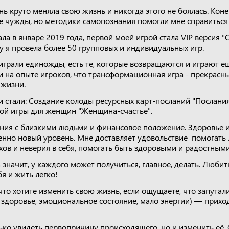
нь круто меняла свою жизнь и никогда этого не боялась. Кон
е чужды, но методики самопознания помогли мне справиться 
ла в январе 2019 года, первой моей игрой стала VIP версия "
 я провела более 50 групповых и индивидуальных игр.
играли единожды, есть те, которые возвращаются и играют ещ
и на опыте игроков, что трансформационная игра - прекрасн
 жизни.
 стали: Создание колоды ресурсных карт-посланий "Послани
ой игры для женщин "Женщина-счастье".
ия с близкими людьми и финансовое положение. Здоровье и
енно новый уровень. Мне доставляет удовольствие помогать
хов и неверия в себя, помогать быть здоровыми и радостными
а значит, у каждого может получиться, главное, делать. Любит
бя и жить легко!
 что хотите изменить свою жизнь, если ощущаете, что запутал
 здоровье, эмоциональное состояние, мало энергии) — прихо
лько увидеть первопричину происходящего, но и изменить её