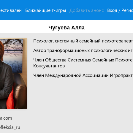
естивалей
Ближайщие т-игры
Добавить анонс
Вход / Реги
Чугуева Алла
Психолог, системный семейный психотерапевт
Автор трансформационых психологических игр
Член Общества Системных Семейных Психоте
Консультантов
Член Международной Ассоциации Игропракт
sia.com
fleksia_ru