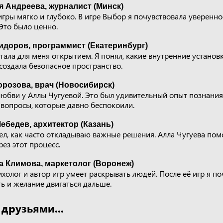
я Андреева, журналист (Минск)
игры мягко и глубоко. В игре Выбор я почувствовала увереннос
Это было ценно.
идоров, программист (Екатеринбург)
тала для меня открытием. Я понял, какие внутренние устано
 создала безопасное пространство.
орозова, врач (Новосибирск)
любви у Аллы Чугуевой. Это был удивительный опыт познания 
 вопросы, которые давно беспокоили.
ебедев, архитектор (Казань)
ел, как часто откладываю важные решения. Алла Чугуева помо
ез этот процесс.
а Климова, маркетолог (Воронеж)
ихолог и автор игр умеет раскрывать людей. После её игр я п
ть и желание двигаться дальше.
 друзьями...