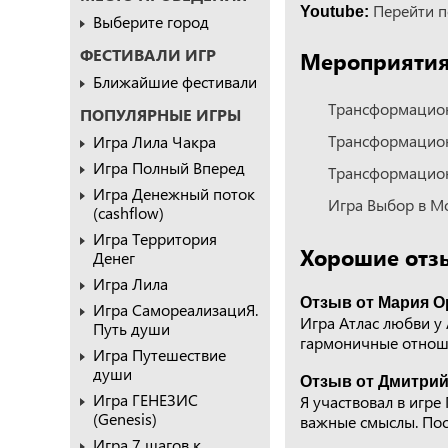
Перейти п
Youtube:
Выберите город
ФЕСТИВАЛИ ИГР
Мероприятия,
Ближайшие фестивали
Трансформацион
ПОПУЛЯРНЫЕ ИГРЫ
Трансформацион
Игра Лила Чакра
Игра Полный Вперед
Трансформацион
Игра Денежный поток
Игра Выбор в М
(cashflow)
Игра Территория
Хорошие отз
Денег
Игра Лила
Отзыв от Мария Ор
Игра СамореализациЯ.
Игра Атлас любви у
Путь души
гармоничные отнош
Игра Путешествие
души
Отзыв от Дмитрий
Игра ГЕНЕЗИС
Я участвовал в игре
(Genesis)
важные смыслы. Посл
Игра 7 шагов к