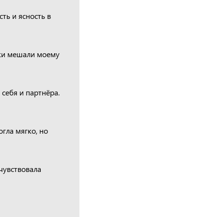
ть и ясность в
вки мешали моему
себя и партнёра.
гла мягко, но
очувствовала