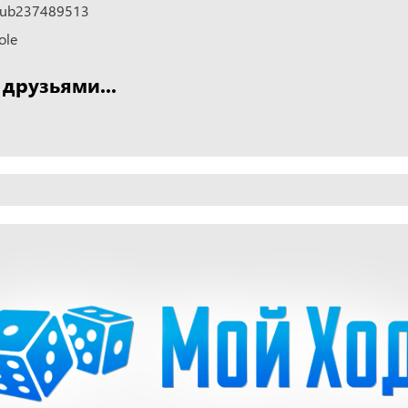
club237489513
ole
 друзьями...