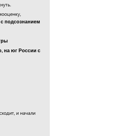
нуть.
мооценку,
 с подсознанием
гры
, на юг России с
сходит, и начали