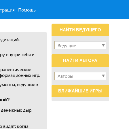
страция
Помощь
НАЙТИ ВЕДУЩЕГО
едитаций.
у внутри себя и
НАЙТИ АВТОРА
ерапевтические
сформационных игр.
рументы, ведущие к
БЛИЖАЙШИЕ ИГРЫ
ной?
 денежных дыр,
 видят: когда