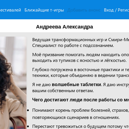
естивалей
Ближайщие т-игры
Добавить анонс
Вход / Реги
Андреева Александра
Ведущая трансформационных игр и Смири-М
Специалист по работе с подсознанием.
Моё призвание помогать людям находить опор
выходить из тупиков с ясностью и лёгкостью.
Глубоко погружена в восточные практики и т
техники, которые объединяю в ведении тран
Я не даю
. Я даю инст
волшебные таблетки
вашим собственным ответам.
Чего достигают люди после работы со м
Понимают корень проблем болезней, страхов,
повторяющихся сценариев в отношениях.
Перестают тревожиться о будущем потому что