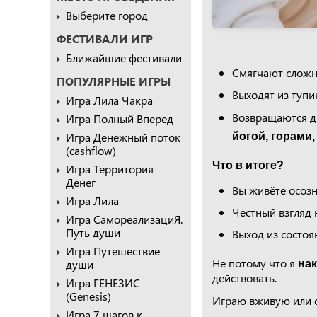
Выберите город
ФЕСТИВАЛИ ИГР
Ближайшие фестивали
Смягчают сложн
ПОПУЛЯРНЫЕ ИГРЫ
Выходят из тупи
Игра Лила Чакра
Возвращаются д
Игра Полный Вперед
Игра Денежный поток
йогой, горами
(cashflow)
Что в итоге?
Игра Территория
Денег
Вы живёте осозн
Игра Лила
Честный взгляд 
Игра СамореализациЯ.
Путь души
Выход из состо
Игра Путешествие
Не потому что я
души
на
действовать.
Игра ГЕНЕЗИС
(Genesis)
Играю вживую или о
Игра 7 шагов к