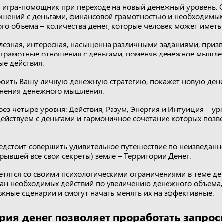
 игра-помощник при переходе на новый денежный уровень. О
шений с деньгами, финансовой грамотностью и необходимы
го объема – количества денег, которые человек может иметь
олезная, интересная, насыщенна различными заданиями, приз
 грамотные отношения с деньгами, поменяв денежное мышлен
е действия.
оить Вашу личную денежную стратегию, покажет новую ден
енения денежного мышления.
ез четыре уровня: Действия, Разум, Энергия и Интуиция – ур
ействуем с деньгами и гармоничное сочетание которых позв
едстоит совершить удивительное путешествие по неизведанно
крывшей все свои секреты) земле – Территории Денег.
етятся со своими психологическими ограничениями в теме де
план необходимых действий по увеличению денежного объема,
ные сценарии и смогут начать менять их на эффективные.
рия денег позволяет проработать запро