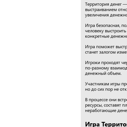
Территория денег —
выстраиванием отно
увеличения денежно
Игра безопасная, п
человеку выстроить
конкретные денежны
Игра поможет выстр
станет залогом изм
Игроки проходят чер
по-разному взаимод
денежный объем.
Участникам игры пр
но до сих пор не от
В процессе они встр
ресурсы, составят 
неработающие денеж
Игра Террито