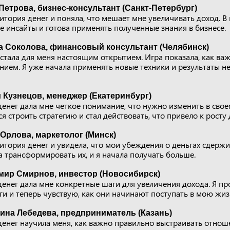
Петрова, бизнес-консультант (Санкт-Петербург)
тория денег и поняла, что мешает мне увеличивать доход. В 
 инсайты и готова применять полученные знания в бизнесе.
а Соколова, финансовый консультант (Челябинск)
стала для меня настоящим открытием. Игра показала, как важ
ем. Я уже начала применять новые техники и результаты не 
 Кузнецов, менеджер (Екатеринбург)
енег дала мне четкое понимание, что нужно изменить в свое
ся строить стратегию и стал действовать, что привело к росту 
Орлова, маркетолог (Минск)
итория денег и увидела, что мои убеждения о деньгах сдер
а трансформировать их, и я начала получать больше.
мир Смирнов, инвестор (Новосибирск)
енег дала мне конкретные шаги для увеличения дохода. Я пр
ги и теперь чувствую, как они начинают поступать в мою жиз
ина Лебедева, предприниматель (Казань)
енег научила меня, как важно правильно выстраивать отноше