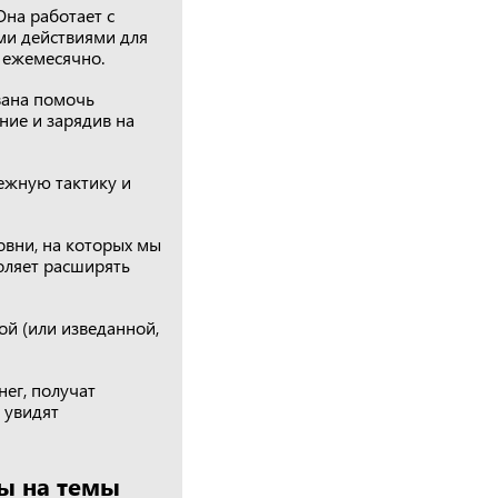
на работает с
ми действиями для
 ежемесячно.
вана помочь
ие и зарядив на
ежную тактику и
овни, на которых мы
оляет расширять
й (или изведанной,
нег, получат
 увидят
сы на темы