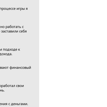
процессе игры я
но работать с
заставили себя
м подходе к
дохода.
живают финансовый
оработал свои
нь.
ния с деньгами.