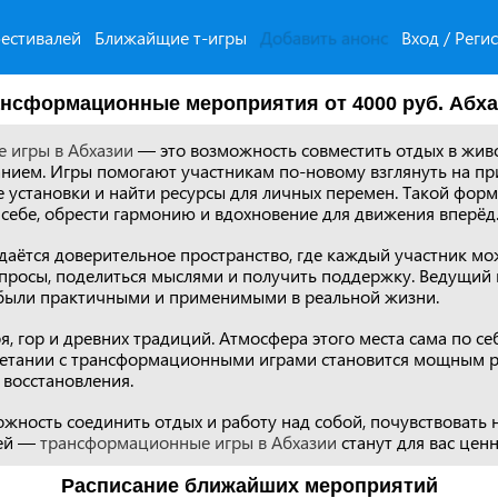
естивалей
Ближайщие т-игры
Добавить анонс
Вход / Реги
нсформационные мероприятия от 4000 руб. Абх
 игры в Абхазии
— это возможность совместить отдых в живо
нием. Игры помогают участникам по-новому взглянуть на пр
 установки и найти ресурсы для личных перемен. Такой форм
 себе, обрести гармонию и вдохновение для движения вперёд
здаётся доверительное пространство, где каждый участник мо
опросы, поделиться мыслями и получить поддержку. Ведущий 
 были практичными и применимыми в реальной жизни.
, гор и древних традиций. Атмосфера этого места сама по себ
четании с трансформационными играми становится мощным р
 восстановления.
ожность соединить отдых и работу над собой, почувствовать
ией —
трансформационные игры в Абхазии
станут для вас цен
Расписание ближайших мероприятий