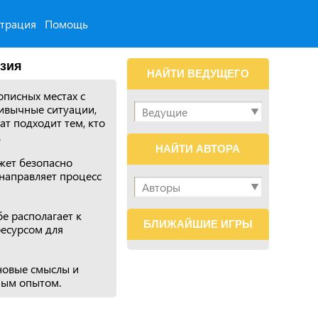
страция
Помощь
азия
НАЙТИ ВЕДУЩЕГО
писных местах с
ивычные ситуации,
ат подходит тем, кто
.
НАЙТИ АВТОРА
жет безопасно
направляет процесс
е располагает к
БЛИЖАЙШИЕ ИГРЫ
есурсом для
 новые смыслы и
ным опытом.