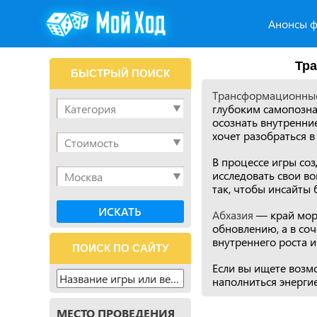
Анонсы ф
Тра
БЫСТРЫЙ ПОИСК
Трансформационные
глубоким самопозна
осознать внутренние
хочет разобраться в
В процессе игры со
исследовать свои в
так, чтобы инсайты
Абхазия
— край моря
обновлению, а в со
внутреннего роста и
ПОИСК ПО САЙТУ
Если вы ищете возм
наполниться энерг
МЕСТО ПРОВЕДЕНИЯ