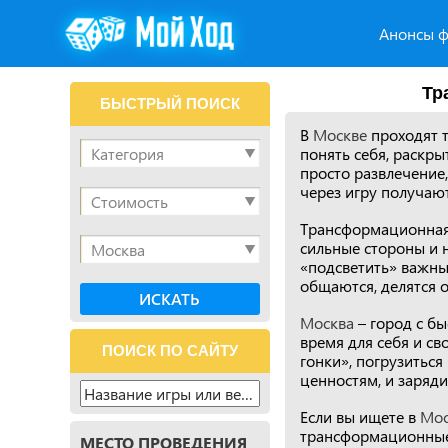
Анонсы ф
Тр
БЫСТРЫЙ ПОИСК
В
Москве
проходят 
понять себя, раскры
просто развлечение,
через игру получаю
Трансформационная 
сильные стороны и 
«подсветить» важные
общаются, делятся 
Москва
– город с б
время для себя и с
ПОИСК ПО САЙТУ
гонки», погрузиться
ценностям, и заряд
Если вы ищете в
Мос
трансформационные
МЕСТО ПРОВЕДЕНИЯ