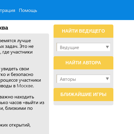
страция
Помощь
ква
НАЙТИ ВЕДУЩЕГО
ремятся лучше
х задач. Это не
, где участники
НАЙТИ АВТОРА
 увидеть свои
гко и безопасно
процессе участники
выводы в
Москве
.
БЛИЖАЙШИЕ ИГРЫ
 важно находить
ько часов «выйти из
ми, близкими по
оких открытий,