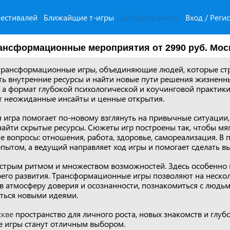
естивалей
Ближайщие т-игры
Добавить анонс
Вход / Реги
ансформационные мероприятия от 2990 руб. Мос
трансформационные игры, объединяющие людей, которые ст
ть внутренние ресурсы и найти новые пути решения жизненны
 а формат глубокой психологической и коучинговой практики
т неожиданные инсайты и ценные открытия.
игра помогает по-новому взглянуть на привычные ситуации,
найти скрытые ресурсы. Сюжеты игр построены так, чтобы мя
 вопросы: отношения, работа, здоровье, самореализация. В 
опытом, а ведущий направляет ход игры и помогает сделать 
ыстрым ритмом и множеством возможностей. Здесь особенно
воего развития. Трансформационные игры позволяют на нескол
 в атмосферу доверия и осознанности, познакомиться с людь
иться новыми идеями.
кве
пространство для личного роста, новых знакомств и глуб
 игры станут отличным выбором.