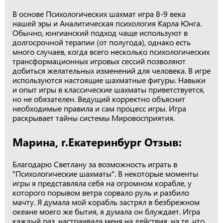
В основе Психологических шахмат игра 8-9 века
нашей эры и Аналитическая психология Карла Юнга.
Обычно, юнгианский подход чаще используют в
долгосрочной терапии (от полугода), однако есть
много случаев, когда всего несколько психологических
трансформационных игровых сессий позволяют
добиться желательных изменений для человека. В игре
используются настоящие шахматные фигуры. Навыки
и опыт игры в классические шахматы приветствуется,
но не обязателен. Ведущий корректно объяснит
необходимые правила и сам процесс игры. Игра
раскрывает тайны системы Мировосприятия.
Марина, г.Екатеринбург Отзыв:
Благодарю Светлану за возможность играть в
"Психологические шахматы". В некоторые моменты
игры я представляла себя на огромном корабле, у
которого порывом ветра сорвало руль и разбило
мачту. Я думала мой корабль застрял в безбрежном
океане моего же бытия, я думала он блуждает. Игра
каждый раз, настраивала меня на действия, на те, что