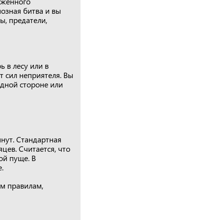
еженного
озная битва и вы
ы, предатели,
 в лесу или в
т сил неприятеля. Вы
одной стороне или
инут. Стандартная
яцев. Считается, что
ой пуще. В
.
ым правилам,