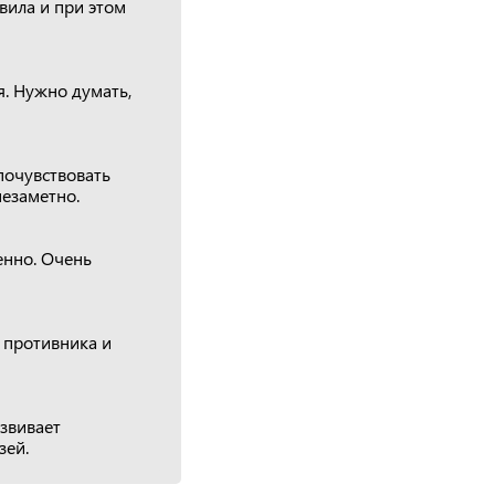
вила и при этом
я. Нужно думать,
почувствовать
незаметно.
енно. Очень
 противника и
звивает
зей.