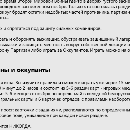
во время Второй Мировой Войны где-то в дебрях густого засн
 холодном заснеженном ноябре. Только что состоялась гранди
Вокруг бродят остатки недобитых частей противника, партизан
ы...
их и спрятаться под защиту сильных командиров!
рать и оборонять выживших, обустраивать защищенный лагерь
 вылазки и зачищать местность вокруг собственной локации о
рону Партизан либо играть за Оккупантов. Играть можно на 
заны и оккупанты
я игра. Вы изучите правила и сможете играть уже через 15 м
 минут до 2 часов и состоит из 5-6 раздач карт - игровых мес
ит 5-6 месяцев с ноября по апрель-май в холодной белорусск
гральных карты и 6 карточек отрядов, с правилами наобороте
 прост: карточки с заданиями, располагаются по определенн
овое поле, уникальное при каждой новой раздаче.
рится НИКОГДА!