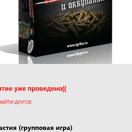
тие уже проведено((
НАЙТИ ДРУГОЕ
астия (групповая игра)