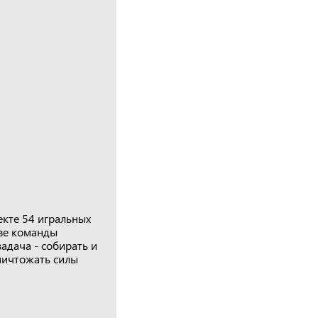
екте 54 игральных
аве команды
адача - собирать и
ничтожать силы