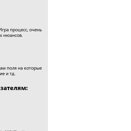
Игра процесс, очень
х нюансов.
кам поля на которые
е и тд.
зателям: