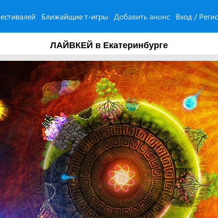
естивалей
Ближайщие т-игры
Добавить анонс
Вход / Реги
ЛАЙВКЕЙ в Екатеринбурге