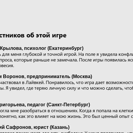
тников об этой игре
Крылова, психолог (Екатеринбург)
ь для меня глубокой и точной игрой. На поле я увидела конф
проса, которые раньше не замечала. После игры появилась я
весия.
м Воронов, предприниматель (Москва)
частвовал в Лайвкей. Понравилось, что игра дает возможност
ы. Я увидел, где теряю личную силу и что можно сделать, что
ригорьева, педагог (Санкт-Петербург)
гла мне разобраться в отношениях. Когда я попала на клетки
понятно, как это влияет на мою жизнь. Это был ценный опыт 
ий Сафронов, юрист (Казань)
оторая показывает, где есть дисбаланс. У меня проявилось, ч