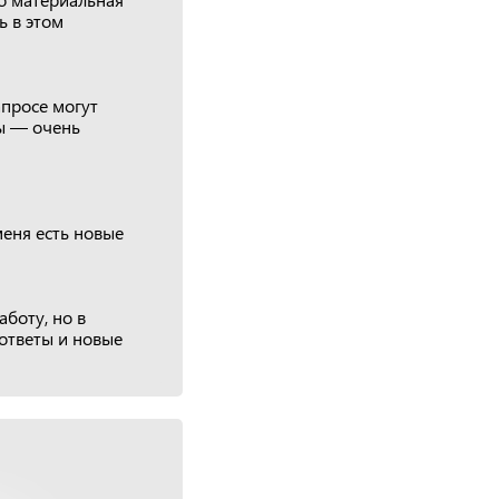
ь в этом
апросе могут
ты — очень
еня есть новые
боту, но в
 ответы и новые