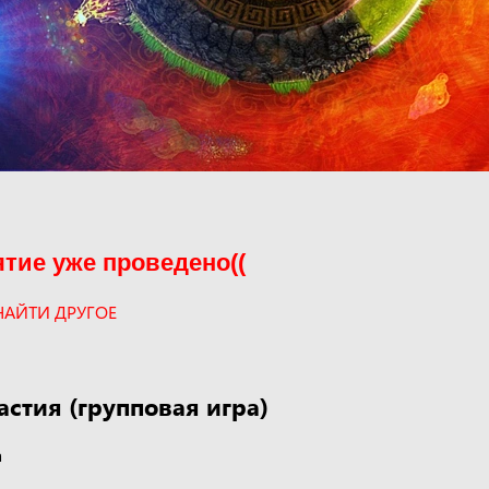
тие уже проведено((
НАЙТИ ДРУГОЕ
астия (групповая игра)
а