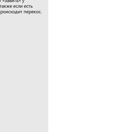
 «завить» у
также если есть
роисходит перекос.