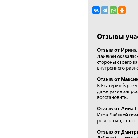
Отзывы учас
Отзыв от Ирина 
Лайвкей оказалас
стороны своего за
внутреннего равно
Отзыв от Макси
В Екатеринбурге у
даже узкие запрос
восстановить.
Отзыв от Анна Г
Игра Лайвкей помо
ревностью, стало 
Отзыв от Дмитр
Лайвкей — игра, к