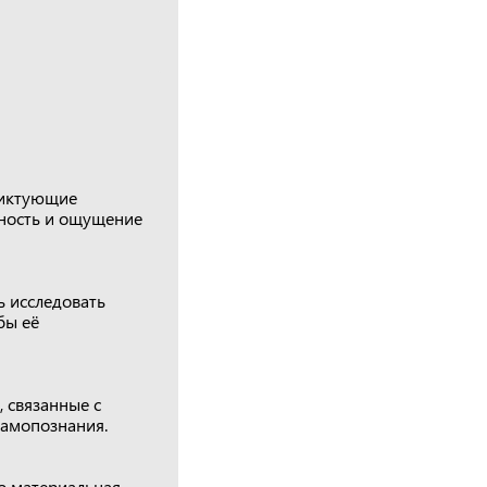
ликтующие
сность и ощущение
ь исследовать
бы её
, связанные с
самопознания.
то материальная