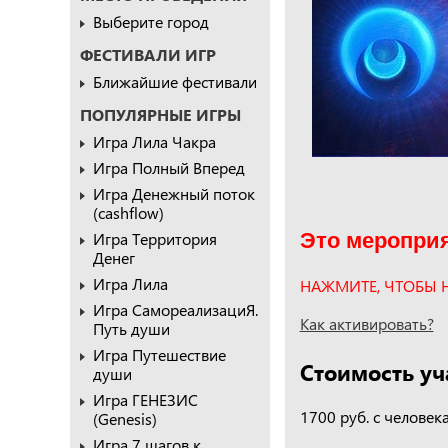
Выберите город
ФЕСТИВАЛИ ИГР
Ближайшие фестивали
ПОПУЛЯРНЫЕ ИГРЫ
Игра Лила Чакра
Игра Полный Вперед
Игра Денежный поток
(cashflow)
Игра Территория
Это мероприя
Денег
Игра Лила
НАЖМИТЕ, ЧТОБЫ 
Игра СамореализациЯ.
Как активировать?
Путь души
Игра Путешествие
Стоимость уч
души
Игра ГЕНЕЗИС
1700 руб. с человек
(Genesis)
Игра 7 шагов к