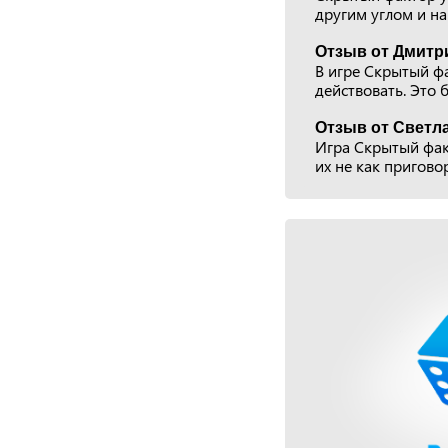
другим углом и на
Отзыв от Дмитри
В игре Скрытый фа
действовать. Это
Отзыв от Светла
Игра Скрытый фак
их не как пригово