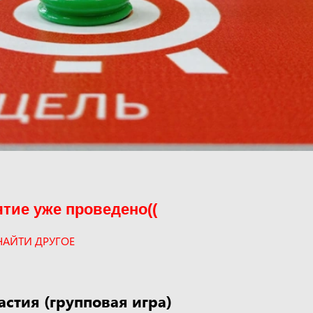
тие уже проведено((
НАЙТИ ДРУГОЕ
астия (групповая игра)