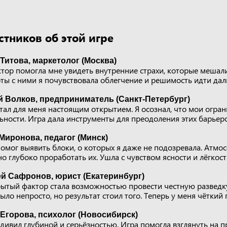
тников об этой игре
Титова, маркетолог (Москва)
тор помогла мне увидеть внутренние страхи, которые мешали
ты с ними я почувствовала облегчение и решимость идти дал
й Волков, предприниматель (Санкт-Петербург)
тал для меня настоящим открытием. Я осознал, что мои огра
льности. Игра дала инструменты для преодоления этих барьеро
Миронова, педагог (Минск)
омог выявить блоки, о которых я даже не подозревала. Атмо
но глубоко проработать их. Ушла с чувством ясности и лёгкост
й Сафронов, юрист (Екатеринбург)
рытый фактор стала возможностью провести честную разведк
было непросто, но результат стоил того. Теперь у меня чёткий 
Егорова, психолог (Новосибирск)
ивил глубиной и серьёзностью. Игра помогла взглянуть на п