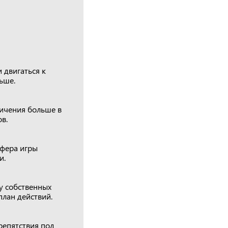
 двигаться к
ьше.
ничения больше в
в.
сфера игры
и.
у собственных
план действий.
репятствия под