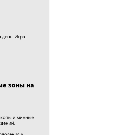
 день. Игра
ые зоны на
 окопы и минные
ждений.
одоления и