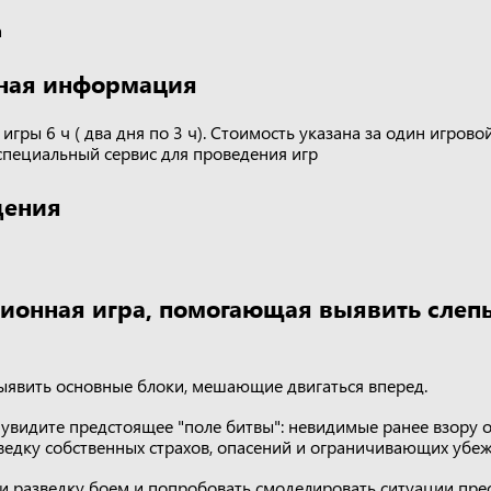
а
ная информация
гры 6 ч ( два дня по 3 ч). Стоимость указана за один игровой
 специальный сервис для проведения игр
дения
ионная игра, помогающая выявить слеп
выявить основные блоки, мешающие двигаться вперед.
о увидите предстоящее "поле битвы": невидимые ранее взору
зведку собственных страхов, опасений и ограничивающих убе
и разведку боем и попробовать смоделировать ситуации пре