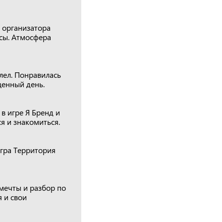
 организатора
сы. Атмосфера
лел. Понравилась
щенный день.
в игре Я Бренд и
я и знакомиться.
гра Территория
мечты и разбор по
 и свои