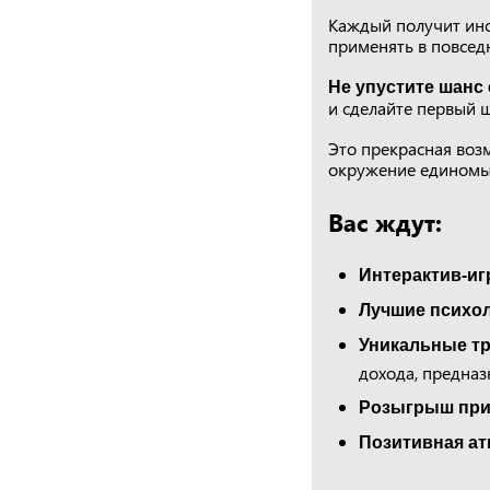
Каждый получит инс
применять в повсед
Не упустите шанс
и сделайте первый ш
Это прекрасная воз
окружение едином
Вас ждут:
Интерактив-и
Лучшие психол
Уникальные т
дохода, предна
Розыгрыш при
Позитивная а