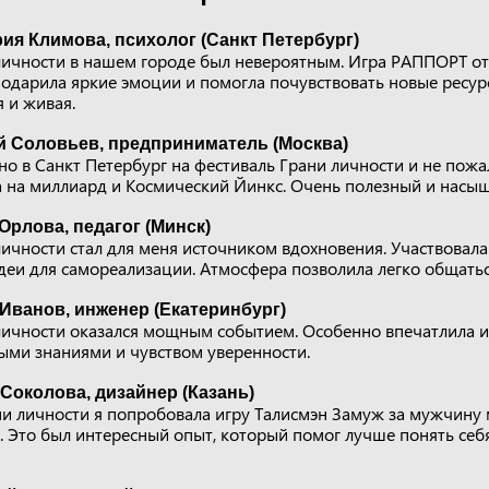
ия Климова, психолог (Санкт Петербург)
личности в нашем городе был невероятным. Игра РАППОРТ от
одарила яркие эмоции и помогла почувствовать новые ресур
 и живая.
й Соловьев, предприниматель (Москва)
о в Санкт Петербург на фестиваль Грани личности и не пожа
а на миллиард и Космический Йинкс. Очень полезный и насы
Орлова, педагог (Минск)
ичности стал для меня источником вдохновения. Участвовала 
деи для самореализации. Атмосфера позволила легко общатьс
Иванов, инженер (Екатеринбург)
личности оказался мощным событием. Особенно впечатлила и
выми знаниями и чувством уверенности.
Соколова, дизайнер (Казань)
ни личности я попробовала игру Талисмэн Замуж за мужчину 
 Это был интересный опыт, который помог лучше понять себя