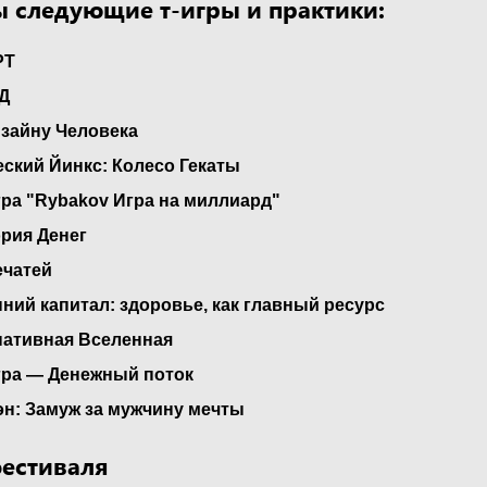
 следующие т-игры и практики:
РТ
Д
зайну Человека
еский Йинкс: Колесо Гекаты
ра "Rybakov Игра на миллиард"
ория Денег
ечатей
нний капитал: здоровье, как главный ресурс
нативная Вселенная
гра — Денежный поток
эн: Замуж за мужчину мечты
фестиваля