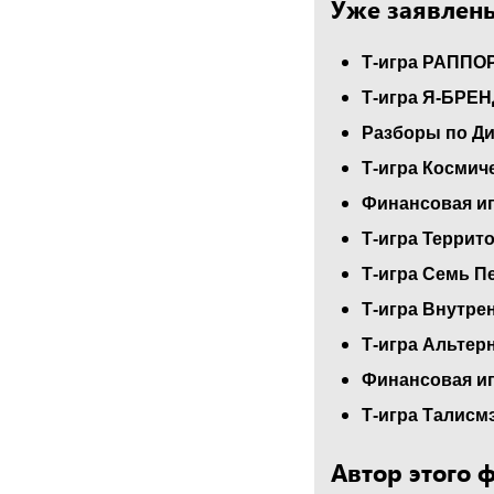
Уже заявлены
Т-игра РАППО
Т-игра Я-БРЕН
Разборы по Ди
Т-игра Космич
Финансовая иг
Т-игра Террит
Т-игра Семь П
Т-игра Внутре
Т-игра Альтер
Финансовая и
Т-игра Талисм
Автор этого 