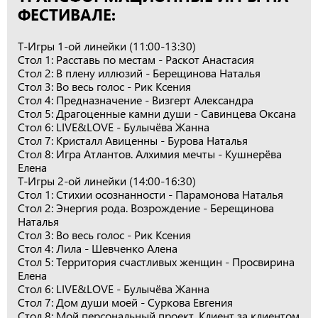
ФЕСТИВАЛЕ:
Т-Игры 1-ой линейки (11:00-13:30)
Стол 1: Расставь по местам - Раскот Анастасия
Стол 2: В плену иллюзий - Берещинова Наталья
Стол 3: Во весь голос - Рик Ксения
Стол 4: Предназначение - Визгерт Александра
Стол 5: Драгоценные камни души - Савинцева Оксана
Стол 6: LIVE&LОVE - Булычёва Жанна
Стол 7: Кристалл Авиценны - Бурова Наталья
Стол 8: Игра Атлантов. Алхимия мечты - Кушнерёва
Елена
Т-Игры 2-ой линейки (14:00-16:30)
Стол 1: Стихии осознанности - Парамонова Наталья
Стол 2: Энергия рода. Возрождение - Берещинова
Наталья
Стол 3: Во весь голос - Рик Ксения
Стол 4: Лила - Шевченко Алена
Стол 5: Территория счастливых женщин - Просвирина
Елена
Стол 6: LIVE&LОVE - Булычёва Жанна
Стол 7: Дом души моей - Суркова Евгения
Стол 8: Мой персональный проект. Клиент за клиентом