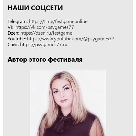
НАШИ СОЦСЕТИ
Telegram:
https://t.me/festgameonline
VK:
https://vk.com/psygames77
Dzen:
https://dzen.ru/festgame
Youtube:
https://www.youtube.com/@psygames77
Сайт:
https://psygames77.ru
Автор этого фестиваля