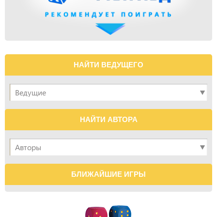
НАЙТИ ВЕДУЩЕГО
НАЙТИ АВТОРА
БЛИЖАЙШИЕ ИГРЫ