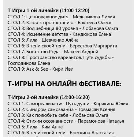
Т-Игры 1-ой линейки (11:00-13:20)
СТОЛ 1: Ценноважное дитя - Мельникова Лилия
СТОЛ 2: Ключ к процветанию - Бахтеева Олеся
СТОЛ 3: Волшебница 80 уровня - Лобанова Ольга
СТОЛ 4: Исцеление детства - Кандюкова Елена
СТОЛ 5: Лила - Шевченко Алёна
СТОЛ 6: В тени своей тени - Берестова Маргарита
СТОЛ 7: Богатство Рода - Макеев Андрей
СТОЛ 8: Пространство вариантов. Путь судьбы -
Господинова Елена
СТОЛ 9: Ask & See - Кири Иви
Т-ИГРЫ НА ОНЛАЙН ФЕСТИВАЛЕ:
Т-Игры 2-ой линейки (14:00-16:20)
СТОЛ 1: Самореализация. Путь души - Карякина Юлия
СТОЛ 2: Синдром самозванца - Товмасян Ксения
СТОЛ 3: Как полюбить себя - Лобанова Ольга
СТОЛ 4: Стихии осознанности - Парамонова Наталья
СТОЛ 5: Лила - Ким Анна
СТОЛ 6: В тени своей тени - Брескина Анастасия