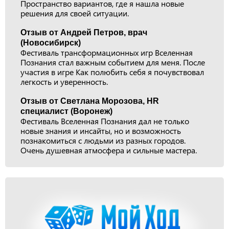
Пространство вариантов, где я нашла новые
решения для своей ситуации.
Отзыв от Андрей Петров, врач
(Новосибирск)
Фестиваль трансформационных игр Вселенная
Познания стал важным событием для меня. После
участия в игре Как полюбить себя я почувствовал
легкость и уверенность.
Отзыв от Светлана Морозова, HR
специалист (Воронеж)
Фестиваль Вселенная Познания дал не только
новые знания и инсайты, но и возможность
познакомиться с людьми из разных городов.
Очень душевная атмосфера и сильные мастера.