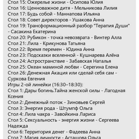
Стол 15: Ожерелье жизни - Осипова Юлия
Стол 16: Ценноважное дитя - Мельникова Лилия
Стол 17: Будь собой - Маннапова Ильяна
Стол 18: Совет директоров - Ушакова Анна
Стол 19: Трансформационный разбор "Терапия Души"
- Сасакина Екатерина
Стол 20: Рубикон - точка невозврата - Винтер Алла
Стол 21: Лила - Крикунова Татьяна
Стол 22: Время перемен - Юдина Анна
Стол 23: Подсказки вселенной - Кушнарева Алёна
Стол 24: Астространствие - Забавская Наталья
Стол 25: Океан маминой любви - Серегина Елена
Стол 26: Денежная Акация или сделай себя сам -
Суркова Евгения
Игры 2-ой линейки (16:30–18:30):
Стол 1: Дары богинь.Тайна женской силы - Лагодная
Ксения
Стол 2: Денежный поток - Зиновьев Сергей
Стол 3: Энергия рода - Штумпф Ольга
Стол 4: Лила чакра - Завойкина Лариса
Стол 5: Сексуальность - энергия жизни - Сергеева
Надежда
Стол 6: Территория денег - Фадеева Анна
Стол 7: Магия личности - Асташова Ольга