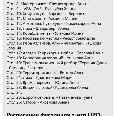
Стол 8: Мастер-класс - Светлогорская Анита
Стол 9: LIVE&LОVE - Булычёва Жанна
Стол 10: Хочу замуж - Барышева Вероника
Стол 11: Мне можно - Алехина Мария
Стол 12: Архетипы. Путь души - Комиссарова Анна
Стол 13: Лила - Шварцберг Алёна
Стол 14: Корабль мечты - Уланова Ирина
Стол 15: Расставь по местам - Раскот Анастасия
Стол 16: Игра Атлантов. Алхимия мечты - Пашкова
Евгения
Стол 17: Аватар. Территория любви - Павлова Елена
Стол 18: Корпорация желаний - Ушакова Анна
Стол 19: Трансформационный разбор "Терапия Души"
- Сасакина Екатерина
Стол 20: Территория денег - Винтер Алла
Стол 21: Лила - Долгополова Мария
Стол 22: Время перемен - Юдина Анна
Стол 23: Встреча с собой- Кушнарева Алёна
Стол 24:
Стол 25: Дорога открытий - Наталинова Туяна
Стол 26: Сатори - Аксёнова Алёна
Расписание фестиваля т-игр ПРО-