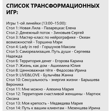
СПИСОК ТРАНСФОРМАЦИОННЫХ
ИГР:
Игры 1-ой линейки (13:00–15:00):
Стол 1: Новая Лила - Пазарецкас Елена
Стол 2: Денежный поток - Зиновьев Сергей
Стол 3: Мастер-класс по нейрографике - Океан
возможностей - Торшина Мэри
Стол 4: Lady in red - Горшунов Максим
Стол 5: Самореализация. Путь души - Сергеева
Надежда
Стол 6: Территория денег - Егорова Карина
Стол 7: Жизнь, как дом - Ашихмина Юлия
Стол 8: Ценноважная тётя - Федосова Ирина
Стол 9: LIVE&LОVE - Булычёва Жанна
Стол 10: Сексуальность - энергия жизни - Барышева
Вероника
Стол 11: Мне можно - Алехина Мария
Стол 12: Территория счастливой женщины - Мартюк
Оксана
Стол 13: Моя крепость - Медведева Мария
Стол 14: Путь к вашим клиентам - Мезенцева Ирина