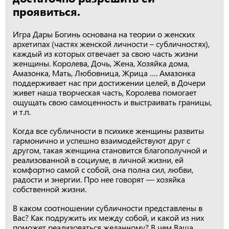
проявиться.
Игра Дары Богинь основана на теории о женских
архетипах (частях женской личности – субличностях),
каждый из которых отвечает за свою часть жизни
женщины. Королева, Дочь, Жена, Хозяйка дома,
Амазонка, Мать, Любовница, Жрица …. Амазонка
поддерживает нас при достижении целей, в Дочери
живет наша творческая часть, Королева помогает
ощущать свою самоценность и выстраивать границы,
и т.п.
Когда все субличности в психике женщины развиты
гармонично и успешно взаимодействуют друг с
другом, такая женщина становится благополучной и
реализованной в социуме, в личной жизни, ей
комфортно самой с собой, она полна сил, любви,
радости и энергии. Про нее говорят — хозяйка
собственной жизни.
В каком соотношении субличности представлены в
Вас? Как подружить их между собой, и какой из них
поможет реализоваться желанному? В чем Ваша