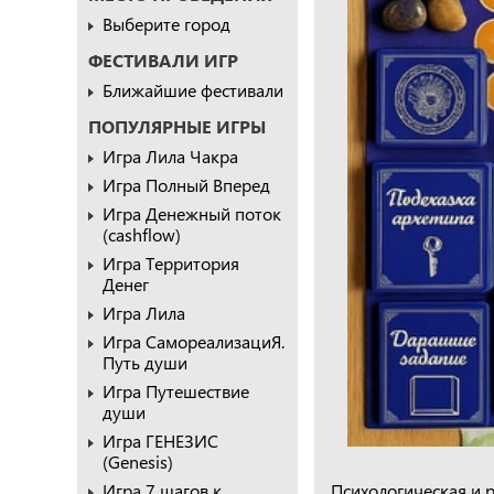
Выберите город
ФЕСТИВАЛИ ИГР
Ближайшие фестивали
ПОПУЛЯРНЫЕ ИГРЫ
Игра Лила Чакра
Игра Полный Вперед
Игра Денежный поток
(cashflow)
Игра Территория
Денег
Игра Лила
Игра СамореализациЯ.
Путь души
Игра Путешествие
души
Игра ГЕНЕЗИС
(Genesis)
Игра 7 шагов к
Психологическая и 