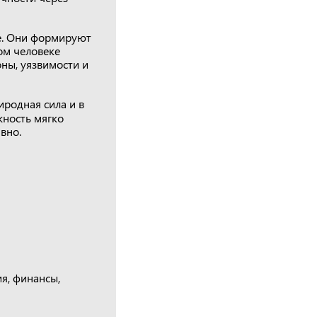
е. Они формируют
ом человеке
ны, уязвимости и
риродная сила и в
жность мягко
вно.
я, финансы,