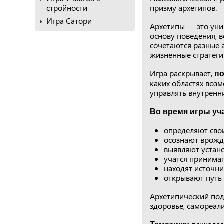
стройности
призму архетипов.
Игра Сатори
Архетипы — это уни
основу поведения, 
сочетаются разные 
жизненные стратеги
Игра раскрывает,
по
каких областях возм
управлять внутренн
Во время игры уч
определяют сво
осознают врожд
выявляют устан
учатся принимат
находят источни
открывают путь 
Архетипический под
здоровье, самореал