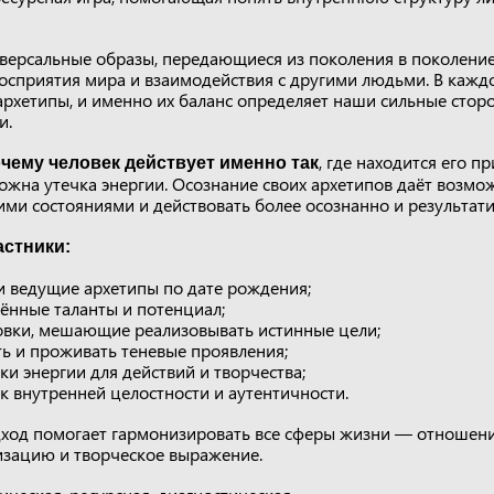
версальные образы, передающиеся из поколения в поколени
восприятия мира и взаимодействия с другими людьми. В кажд
архетипы, и именно их баланс определяет наши сильные сторо
и.
, где находится его п
чему человек действует именно так
ожна утечка энергии. Осознание своих архетипов даёт возмо
ими состояниями и действовать более осознанно и результати
астники:
и ведущие архетипы по дате рождения;
ённые таланты и потенциал;
овки, мешающие реализовывать истинные цели;
ь и проживать теневые проявления;
ки энергии для действий и творчества;
к внутренней целостности и аутентичности.
ход помогает гармонизировать все сферы жизни — отношени
изацию и творческое выражение.