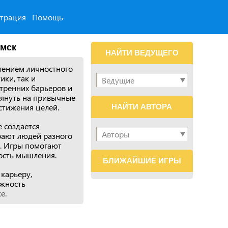
страция
Помощь
мск
НАЙТИ ВЕДУЩЕГО
лением личностного
ики, так и
тренних барьеров и
лянуть на привычные
стижения целей.
НАЙТИ АВТОРА
 создается
рают людей разного
м. Игры помогают
ость мышления.
БЛИЖАЙШИЕ ИГРЫ
карьеру,
ожность
ке
.