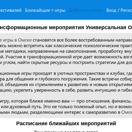
естивалей
Ближайщие т-игры
Добавить анонс
Вход / Реги
нсформационные мероприятия Универсальная О
 игры в Омске
становятся все более востребованным направ
десь можно встретить как классические психологические практ
е методики, направленные на самопознание, проработку вну
й. Участие в трансформационной игре дает возможность взг
 углом, найти скрытые ресурсы и построить стратегии для до
ионные игры проходят в уютных пространствах и клубах, где
ра для общения и глубокого погружения. Такие встречи соби
ий, объединяя их стремлением к развитию и новым открытия
цию, укрепить уверенность в себе, развить интуицию и гибк
игру, которая ближе именно вам — про отношения, финансы, 
или духовный путь. Это не только полезный опыт, но и возм
выми людьми, разделяющими интерес к саморазвитию в
Омс
Расписание ближайших мероприятий
Ваш поиск не дал результатов