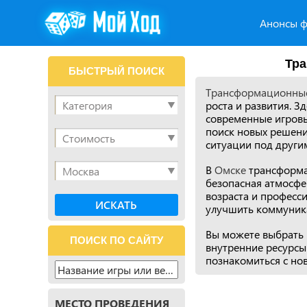
Анонсы ф
Тра
БЫСТРЫЙ ПОИСК
Трансформационные
роста и развития. З
современные игровы
поиск новых решени
ситуации под другим
В
Омске
трансформац
безопасная атмосфе
возраста и професс
улучшить коммуника
Вы можете выбрать 
ПОИСК ПО САЙТУ
внутренние ресурсы 
познакомиться с но
МЕСТО ПРОВЕДЕНИЯ