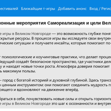
естивалей
Ближайщие т-игры
Добавить анонс
Вход / Реги
онные мероприятия Самореализация и цели Вел
 игры в Великом Новгороде
— это возможность глубже понят
крытые ресурсы. В процессе игры вы исследуете свои внутре
ческие ситуации и получаете инсайты, которые помогают по
т психологические и коучинговые практики, что делает проц
Ведущий создаёт безопасное пространство, где участники дел
 и находят новые точки роста. Атмосфера доверия помогает
чь максимум пользы.
 город с богатой историей и духовной глубиной. Здесь тра
о ценным инструментом: они помогают соединить мудрость п
оящего и вдохновляют на движение вперёд.
браться в себе, почувствовать новые силы и открыть горизон
 игры в Великом Новгороде
это шаг к осознанности и внутре