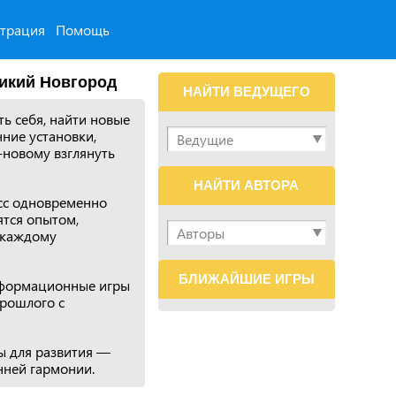
страция
Помощь
икий Новгород
НАЙТИ ВЕДУЩЕГО
ь себя, найти новые
нние установки,
-новому взглянуть
НАЙТИ АВТОРА
есс одновременно
ятся опытом,
 каждому
БЛИЖАЙШИЕ ИГРЫ
нсформационные игры
рошлого с
ты для развития —
нней гармонии.