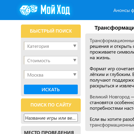
Анонсы ф
Трансформаци
БЫСТРЫЙ ПОИСК
Трансформационные
решения и открыть с
проживаете символи
на жизнь.
Формат игр сочетае
лёгким и глубоким. 
получают поддержку
раскрыться и извле
Великий Новгород
—
становятся особенн
ПОИСК ПО САЙТУ
потребностями наст
Если вы хотите разо
трансформационные
МЕСТО ПРОВЕДЕНИЯ