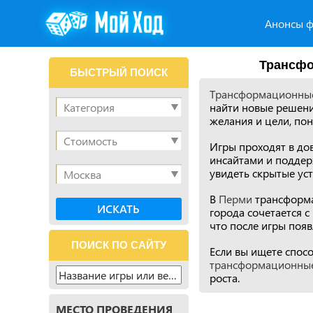
Анонсы ф
Трансфо
БЫСТРЫЙ ПОИСК
Трансформационные
найти новые решени
желания и цели, пон
Игры проходят в до
инсайтами и поддерж
увидеть скрытые уст
В
Перми
трансформа
города сочетается 
что после игры появ
ПОИСК ПО САЙТУ
Если вы ищете спосо
трансформационные
роста.
МЕСТО ПРОВЕДЕНИЯ