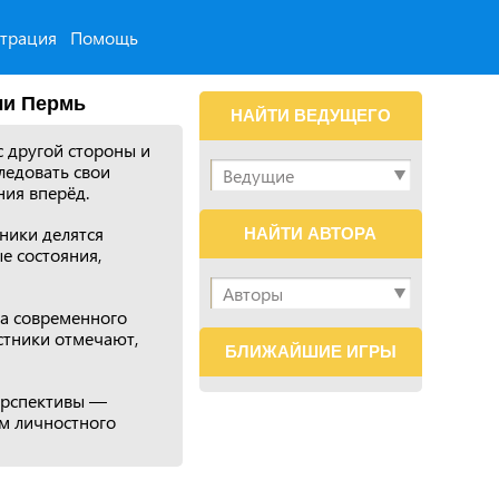
страция
Помощь
ли Пермь
НАЙТИ ВЕДУЩЕГО
с другой стороны и
ледовать свои
ния вперёд.
ники делятся
НАЙТИ АВТОРА
е состояния,
а современного
стники отмечают,
БЛИЖАЙШИЕ ИГРЫ
перспективы —
м личностного