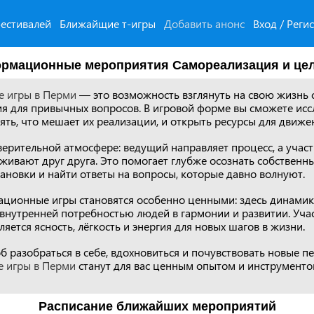
естивалей
Ближайщие т-игры
Добавить анонс
Вход / Реги
рмационные мероприятия Самореализация и це
 игры в Перми
— это возможность взглянуть на свою жизнь 
я для привычных вопросов. В игровой форме вы сможете исс
ять, что мешает их реализации, и открыть ресурсы для движе
верительной атмосфере: ведущий направляет процесс, а участ
ивают друг друга. Это помогает глубже осознать собственны
ановки и найти ответы на вопросы, которые давно волнуют.
ционные игры становятся особенно ценными: здесь динамик
с внутренней потребностью людей в гармонии и развитии. Уча
ляется ясность, лёгкость и энергия для новых шагов в жизни.
б разобраться в себе, вдохновиться и почувствовать новые 
 игры в Перми
станут для вас ценным опытом и инструменто
Расписание ближайших мероприятий